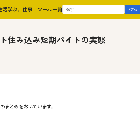
検
生活
学ぶ、仕事
│ツール一覧
検索
索:
ト住み込み短期バイトの実態
のまとめをおいています。