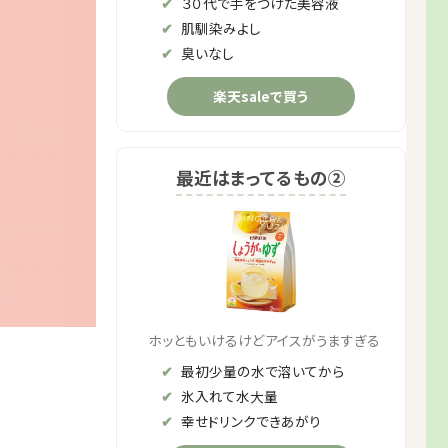
３０代で手をつけた美容液
肌馴染みよし
臭いなし
楽天saleで買う
最近はまってるもの②
ホッともいけるけどアイスがうますぎる
最初少量の水で溶いてから
氷入れて水大量
幸せドリンクできあがり