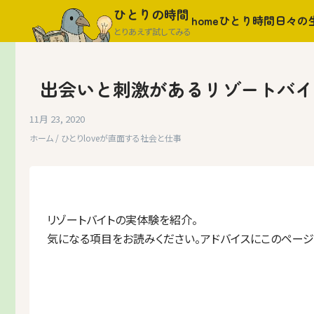
Skip
ひとりの時間
home
ひとり時間
日々の
to
とりあえず試してみる
content
出会いと刺激があるリゾートバイ
11月 23, 2020
ホーム
/
ひとりloveが直面する社会と仕事
リゾートバイトの実体験を紹介。
気になる項目をお読みください。アドバイスにこのページ