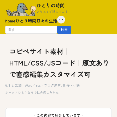
Skip
ひとりの時間
to
とりあえず試してみる
content
⋯
home
ひとり時間
日々の生活
検
検索
索:
コピペサイト素材｜
HTML/CSS/JSコード｜原文あり
で直感編集カスタマイズ可
6月 8, 2026
WordPress・ブログ運営
,
創作・小説
ホーム
/
ひとりならではの楽しみかた
– この内容で紹介しています –