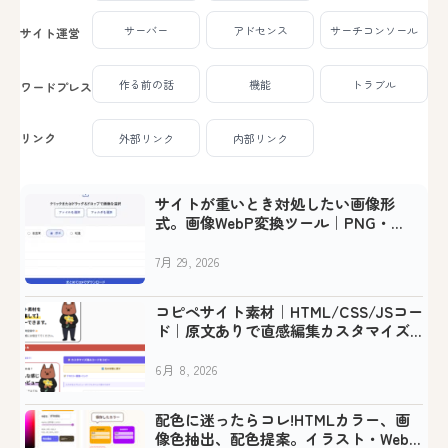
サーバー
アドセンス
サーチコンソール
サイト運営
作る前の話
機能
トラブル
ワードプレス
リンク
外部リンク
内部リンク
サイトが重いとき対処したい画像形
式。画像WebP変換ツール｜PNG・
JPEG・GIFを一括で軽量化
7月 29, 2026
コピペサイト素材｜HTML/CSS/JSコー
ド｜原文ありで直感編集カスタマイズ
可
6月 8, 2026
配色に迷ったらコレ!HTMLカラー、画
像色抽出、配色提案。イラスト・Web