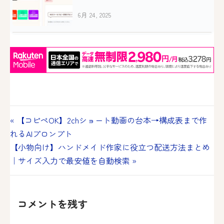
製作者に使える無料カラーツール
6月 24, 2025
投
« 【コピペOK】2chショート動画の台本→構成表まで作
れるAIプロンプト
稿
【小物向け】ハンドメイド作家に役立つ配送方法まとめ
ナ
｜サイズ入力で最安値を自動検索 »
ビ
ゲ
コメントを残す
ー