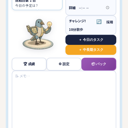
挑戦日数 1 日
今日の予定は？
詳細
チャレンジ!
🔄️
採用
10分
散歩
＋ 今日のタスク
＋ 中長期タスク
🏆 成績
⚙️ 設定
📦 パック