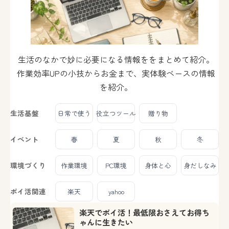
生活のなかで妙に必要になる情報ををまとめて紹介。
作業効率UPの小技からお金まで、実体験ベースの情報
を紹介。
生活基盤
日常で使う
役立つツール
贈り物
イベント
春
夏
秋
冬
環境づくり
作業環境
PC環境
身体と心
身だしなみ
ポイ活関連
楽天
yahoo
楽天でポイ活！最低限おさえてお得ち
ゃんに生きたい