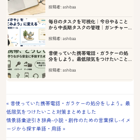
投稿者: ashibaa
毎日のタスクを可視化｜今日やること
から中長期タスクの管理｜ガンチャー
ト
投稿者: ashibaa
昔使っていた携帯電話・ガラケーの処
分をしよう。最低限気をつけたいこと
対策まとめました
投稿者: ashibaa
投
« 昔使っていた携帯電話・ガラケーの処分をしよう。最
低限気をつけたいこと対策まとめました
稿
情景語彙逆引き辞典-小説・創作のための言葉探し-イメ
ナ
ージから探す単語・用語 »