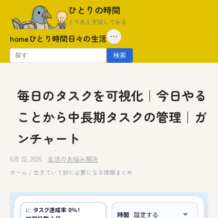
Skip
ひとりの時間
to
とりあえず試してみる
content
⋯
home
ひとり時間
日々の生活
検
検索
索:
毎日のタスクを可視化｜今日やる
ことから中長期タスクの管理｜ガ
ンチャート
6月 22, 2026
生活のお悩み解決
ホーム
/
生きていて妙に必要になる情報まとめ
📈
タスク達成率 0％！
時間