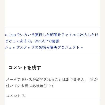
投
« Linuxでいろいろ実行した結果をファイルに出力したけ
どどこにあるの。WinSCPで確認
稿
ショップスタッフのお悩み解決プロジェクト »
ナ
ビ
コメントを残す
ゲ
ー
メールアドレスが公開されることはありません。
※
が
付いている欄は必須項目です
シ
ョ
コメント
※
ン