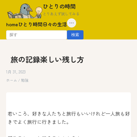
Skip
ひとりの時間
to
とりあえず試してみる
content
⋯
home
ひとり時間
日々の生活
検
検索
索:
旅の記録楽しい残し方
1月 31, 2023
ホーム
/
勉強
若いころ、好きな人たちと旅行もいいけれど一人旅も好
きでよく旅行に行きました。