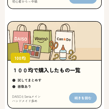
初心者から～中級
100均
１００均で購入したもの一覧
●
試してまとめす
●
画像あり
DAISOとSeriaメイン
続きを読む
ハンドメイド多め