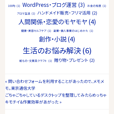
WordPress・ブログ運営
(3)
100均
(1)
お金の知恵
(1)
ハンドメイド販売・フリマ活用
(2)
アロマ生活
(1)
人間関係・恋愛のモヤモヤ
(4)
健康・美容セルフケア
(1)
副業・個人事業のはじめかた
(1)
創作・小説
(4)
生活のお悩み解決
(6)
贈り物・プレゼント
(2)
紙もの・文房具クラフト
(1)
投
« 問い合わせフォームを利用することがあったので、メモメ
モ。東京通信大学
稿
ごちゃごちゃしているデスクトップを整理してみたらめっちゃ
ナ
キモチイ&作業効率があがった »
ビ