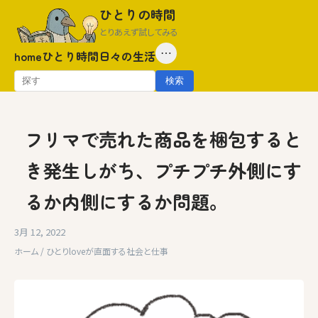
Skip
ひとりの時間
to
とりあえず試してみる
content
⋯
home
ひとり時間
日々の生活
検
検索
索:
フリマで売れた商品を梱包すると
き発生しがち、プチプチ外側にす
るか内側にするか問題。
3月 12, 2022
ホーム
/
ひとりloveが直面する社会と仕事