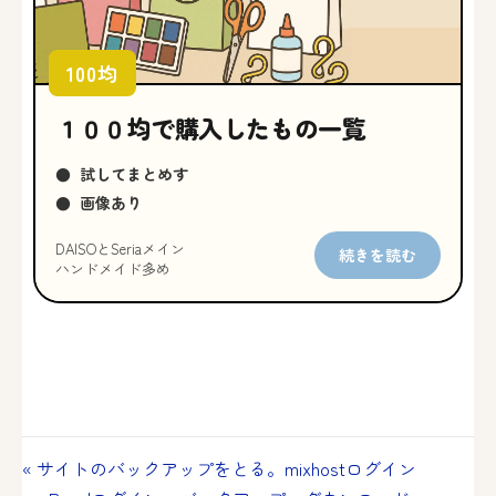
100均
１００均で購入したもの一覧
●
試してまとめす
●
画像あり
DAISOとSeriaメイン
続きを読む
ハンドメイド多め
投
« サイトのバックアップをとる。mixhostログイン