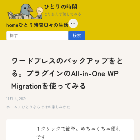
Skip
ひとりの時間
to
とりあえず試してみる
content
⋯
home
ひとり時間
日々の生活
検
検索
索:
ワードプレスのバックアップをと
る。プラグインのAll-in-One WP
Migrationを使ってみる
11月 4, 2023
ホーム
/
ひとりならではの楽しみかた
１クリックで簡単。めちゃくちゃ便利
です