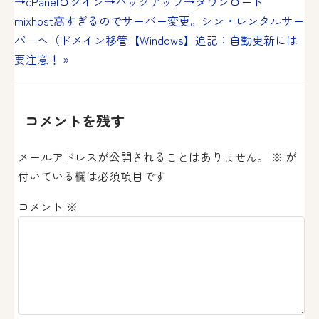
→cPanelログイン→バックアップ→ダウンロード
稿
mixhost高すぎるのでサーバー変更。シン・レンタルサー
ナ
バーへ（ドメイン移管【Windows】追記：自動更新には
要注意！ »
ビ
ゲ
ー
コメントを残す
シ
メールアドレスが公開されることはありません。
※
が
ョ
付いている欄は必須項目です
ン
コメント
※