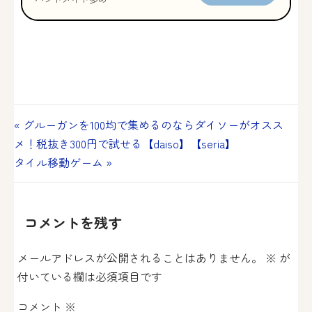
投
« グルーガンを100均で集めるのならダイソーがオスス
メ！税抜き300円で試せる【daiso】【seria】
稿
タイル移動ゲーム »
ナ
ビ
コメントを残す
ゲ
メールアドレスが公開されることはありません。
※
が
ー
付いている欄は必須項目です
シ
コメント
※