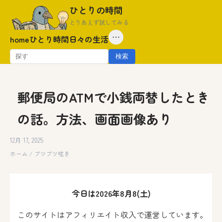
Skip
ひとりの時間
to
とりあえず試してみる
content
⋯
home
ひとり時間
日々の生活
検
検索
索:
郵便局のATMで小銭両替したとき
の話。方法、画面画像あり
12月 17, 2025
ホーム
/
ブツブツ呟き
今日は2026年8月8(土)
このサイトはアフィリエイト収入で運営しています。