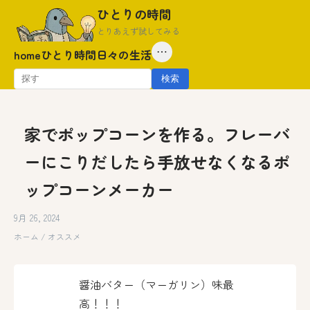
Skip
ひとりの時間
to
とりあえず試してみる
content
⋯
home
ひとり時間
日々の生活
検
検索
索:
家でポップコーンを作る。フレーバ
ーにこりだしたら手放せなくなるポ
ップコーンメーカー
9月 26, 2024
ホーム
/
オススメ
醤油バター（マーガリン）味最
高！！！