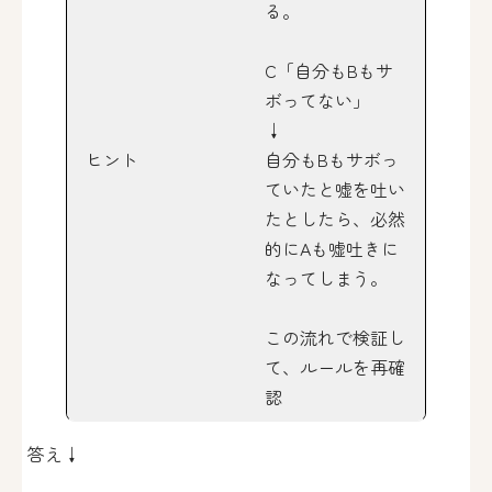
る。
C「自分もBもサ
ボってない」
↓
ヒント
自分もBもサボっ
ていたと嘘を吐い
たとしたら、必然
的にAも嘘吐きに
なってしまう。
この流れで検証し
て、ルールを再確
認
答え↓