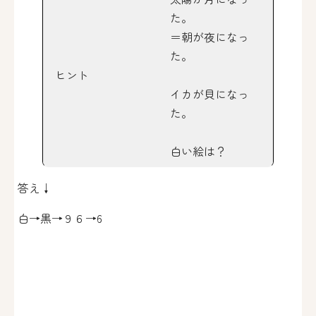
た。
＝朝が夜になっ
た。
ヒント
イカが貝になっ
た。
白い絵は？
答え↓
白→黒→９６→6