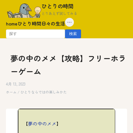
Skip
ひとりの時間
to
とりあえず試してみる
content
⋯
home
ひとり時間
日々の生活
検
検索
索:
夢の中のメメ【攻略】フリーホラ
ーゲーム
4月 13, 2023
ホーム
/
ひとりならではの楽しみかた
【
夢の中のメメ
】