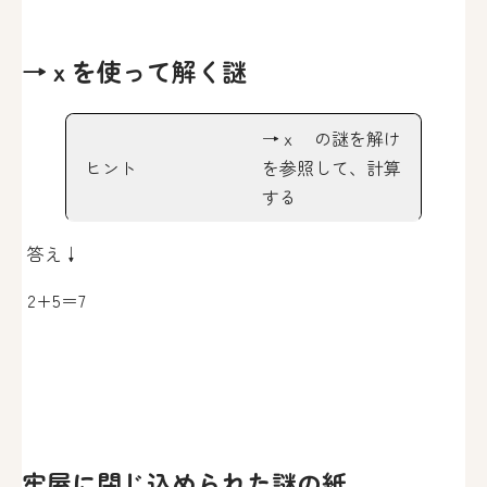
→ｘを使って解く謎
→ｘ の謎を解け
ヒント
を参照して、計算
する
答え↓
2+5＝7
牢屋に閉じ込められた謎の紙